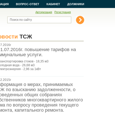
МАЦИЯ
ВОПРОС-ОТВЕТ
КАБИНЕТ
ДОЛЖНИКИ
Авторизация
Регистрация
Поиск по сайту
овости
ТСЖ
07.2016г
01.07.2016г. повышение тарифов на
ммунальные услуги.
транспортировка стоков - 18,35 м3
олодная вода - 26,68 м3
лектроэнергия - 2,96 за 1кВт
12.2015г
формация о мерах, принимаемых
Ж по взысканию задолженности, о
оведенных общих собраниях
бственников многоквартирного жилого
ма по вопросу проведения текущего
монта, капитального ремонта.