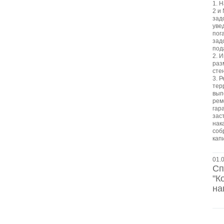
1. 
2 и
зад
уве
пог
зад
пода
2. 
раз
сте
3. 
тер
вып
рем
гар
зас
нак
соб
кап
01.
Сп
"К
на