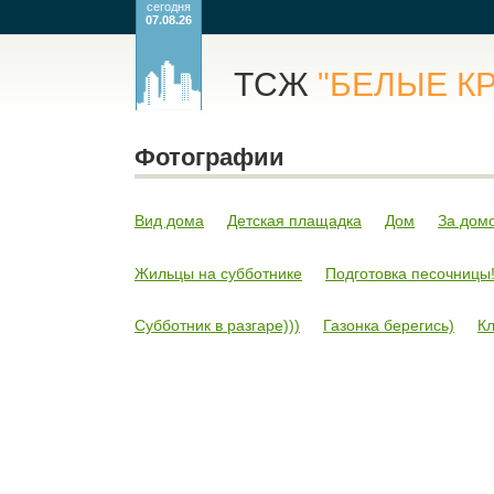
сегодня
07.08.26
ТСЖ
"БЕЛЫЕ К
Фотографии
Вид дома
Детская плащадка
Дом
За дом
Жильцы на субботнике
Подготовка песочницы
Субботник в разгаре)))
Газонка берегись)
К