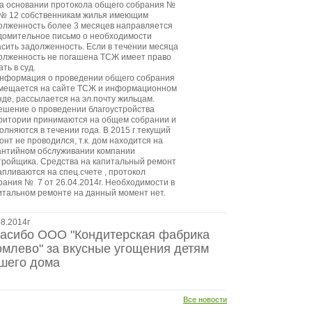
На основании протокола общего собрания №
 № 12 собственникам жилья имеющим
олженность более 3 месяцев направляется
домительное письмо о необходимости
асить задолженность. Если в течении месяца
олженность не погашена ТСЖ имеет право
ть в суд.
Информация о проведении общего собрания
мещается на сайте ТСЖ и информационном
нде, рассылается на эл.почту жильцам.
Решение о проведении благоустройства
ритории принимаются на общем собрании и
олняются в течении года. В 2015 г текущий
онт не проводился, т.к. дом находится на
антийном обслуживании компании
тройщика. Средства на капитальный ремонт
апливаются на спец.счете , протокол
рания № 7 от 26.04.2014г. Необходимости в
итальном ремонте на данный момент нет.
08.2014г
асибо ООО "Кондитерская фабрика
омлево" за вкусные угощения детям
шего дома
Все новости