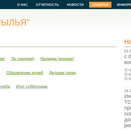
О НАС
ОТЧЕТНОСТЬ
НОВОСТИ
ОБЩЕНИЕ
ИНФОР
РЫЛЬЯ"
Н
01.
с 
ом!
Эх сорняки)
Наладка техники!
ко
1) 
!
Обновление клумб
Детские горки
2) х
3) э
лумба
Итог субботника
18.
Ин
ТС
пр
со
до
ре