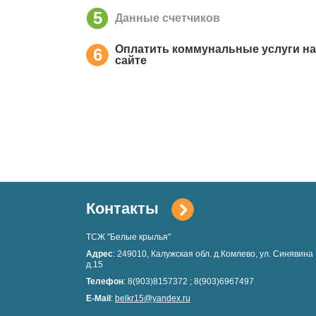
5
Данные счетчиков
Оплатить коммунальные услуги на
6
сайте
Контакты
ТСЖ "Белые крылья"
Адрес
: 249010, Калужская обл. д.Комлево, ул. Синявина
д.15
Телефон
: 8(903)8157372 ; 8(903)6967497
E-Mail
:
belkr15@yandex.ru