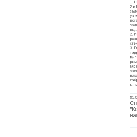
1. 
2 и
зад
уве
пог
зад
пода
2. 
раз
сте
3. 
тер
вып
рем
гар
зас
нак
соб
кап
01.
Сп
"К
на