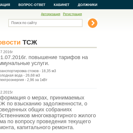
МАЦИЯ
ВОПРОС-ОТВЕТ
КАБИНЕТ
ДОЛЖНИКИ
Авторизация
Регистрация
Поиск по сайту
овости
ТСЖ
07.2016г
01.07.2016г. повышение тарифов на
ммунальные услуги.
транспортировка стоков - 18,35 м3
олодная вода - 26,68 м3
лектроэнергия - 2,96 за 1кВт
12.2015г
формация о мерах, принимаемых
Ж по взысканию задолженности, о
оведенных общих собраниях
бственников многоквартирного жилого
ма по вопросу проведения текущего
монта, капитального ремонта.