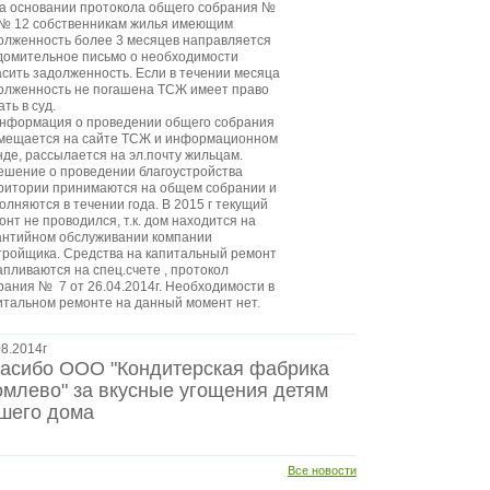
На основании протокола общего собрания №
 № 12 собственникам жилья имеющим
олженность более 3 месяцев направляется
домительное письмо о необходимости
асить задолженность. Если в течении месяца
олженность не погашена ТСЖ имеет право
ть в суд.
Информация о проведении общего собрания
мещается на сайте ТСЖ и информационном
нде, рассылается на эл.почту жильцам.
Решение о проведении благоустройства
ритории принимаются на общем собрании и
олняются в течении года. В 2015 г текущий
онт не проводился, т.к. дом находится на
антийном обслуживании компании
тройщика. Средства на капитальный ремонт
апливаются на спец.счете , протокол
рания № 7 от 26.04.2014г. Необходимости в
итальном ремонте на данный момент нет.
08.2014г
асибо ООО "Кондитерская фабрика
омлево" за вкусные угощения детям
шего дома
Все новости