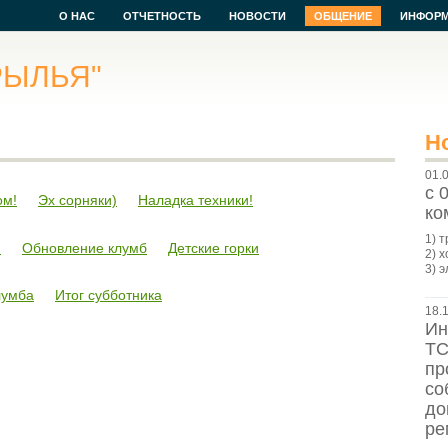
О НАС
ОТЧЕТНОСТЬ
НОВОСТИ
ОБЩЕНИЕ
ИНФОР
РЫЛЬЯ"
Н
01.
с 
ом!
Эх сорняки)
Наладка техники!
ко
1) 
!
Обновление клумб
Детские горки
2) х
3) э
лумба
Итог субботника
18.
Ин
ТС
пр
со
до
ре