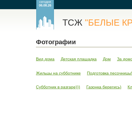
сегодня
06.08.26
ТСЖ
"БЕЛЫЕ К
Фотографии
Вид дома
Детская плащадка
Дом
За дом
Жильцы на субботнике
Подготовка песочницы
Субботник в разгаре)))
Газонка берегись)
К