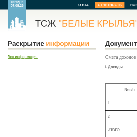
сегодня
О НАС
ОТЧЕТНОСТЬ
НО
07.08.26
ТСЖ
"БЕЛЫЕ КРЫЛЬЯ
Раскрытие
информации
Докумен
Смета доходов
Вся информация
I
. Доходы
№ п/п
1
2
ИТОГО