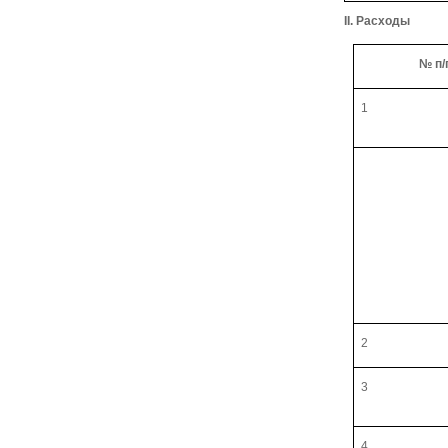
II
. Расходы
№ п/
1
2
3
4